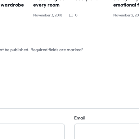
g wardrobe
every room
emotional f
November 3, 2018
0
November 2, 20
ot be published.
Required fields are marked
*
Email