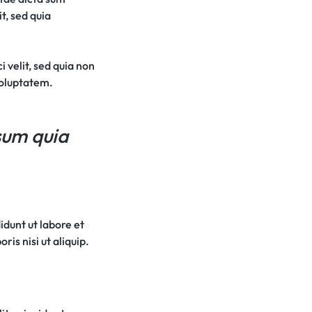
t, sed quia
 velit, sed quia non
voluptatem.
sum quia
idunt ut labore et
is nisi ut aliquip.