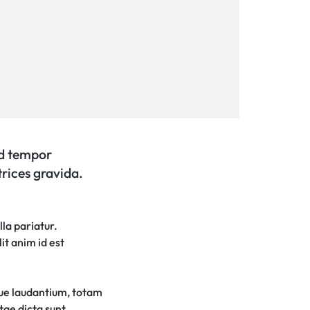
od tempor
trices gravida.
lla pariatur.
it anim id est
que laudantium, totam
tae dicta sunt