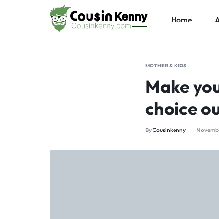
Home
A
COUSINKENNY
MOTHER & KIDS
Make you
choice o
By
Cousinkenny
November