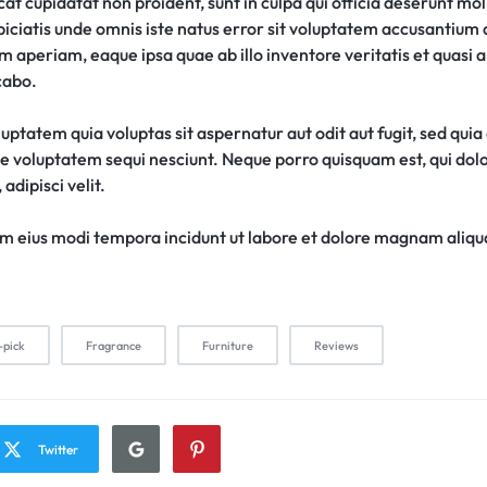
t cupidatat non proident, sunt in culpa qui officia deserunt moll
piciatis unde omnis iste natus error sit voluptatem accusantiu
 aperiam, eaque ipsa quae ab illo inventore veritatis et quasi 
cabo.
ptatem quia voluptas sit aspernatur aut odit aut fugit, sed qui
ne voluptatem sequi nesciunt. Neque porro quisquam est, qui do
adipisci velit.
 eius modi tempora incidunt ut labore et dolore magnam aliq
-pick
Fragrance
Furniture
Reviews
Twitter