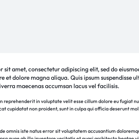
 sit amet, consectetur adipiscing elit, sed do eiusm
ore et dolore magna aliqua. Quis ipsum suspendisse ul
verra maecenas accumsan lacus vel facilisis.
in reprehenderit in voluptate velit esse cillum dolore eu fugiat nu
t cupidatat non proident, sunt in culpa qui officia deserunt moll
unde omnis iste natus error sit voluptatem accusantium dolorem
sa quae ab illo inventore veritatis et quasi architecto beatae vi