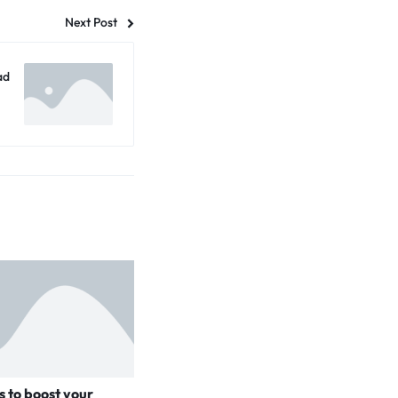
Next Post
ad
 to boost your