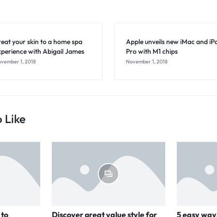
reat your skin to a home spa
Apple unveils new iMac and iP
xperience with Abigail James
Pro with M1 chips
vember 1, 2018
November 1, 2018
 Like
 to
Discover great value style for
5 easy ways