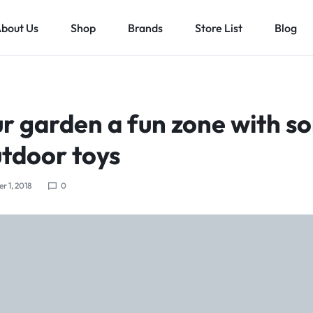
bout Us
Shop
Brands
Store List
Blog
r garden a fun zone with s
utdoor toys
 1, 2018
0