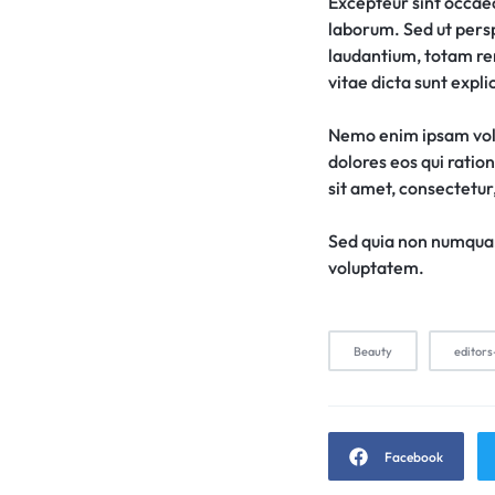
Excepteur sint occaeca
laborum. Sed ut pers
laudantium, totam rem
vitae dicta sunt expli
Nemo enim ipsam volu
dolores eos qui ratio
sit amet, consectetur, 
Sed quia non numquam
voluptatem.
Beauty
editors
Facebook