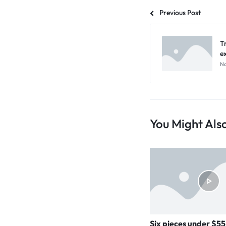
Previous Post
T
e
No
You Might Also
Six pieces under $55