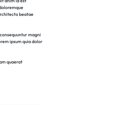
it anim id est
m doloremque
architecto beatae
a consequuntur magni
lorem ipsum quia dolor
uam quaerat